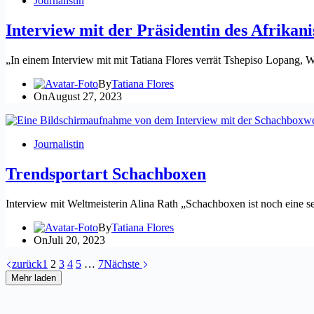
Journalistin
Interview mit der Präsidentin des Afrika
„In einem Interview mit mit Tatiana Flores verrät Tshepiso Lopang, 
By
Tatiana Flores
On
August 27, 2023
Journalistin
Trendsportart Schachboxen
Interview mit Weltmeisterin Alina Rath „Schachboxen ist noch eine se
By
Tatiana Flores
On
Juli 20, 2023
zurück
1
2
3
4
5
…
7
Nächste
Mehr laden