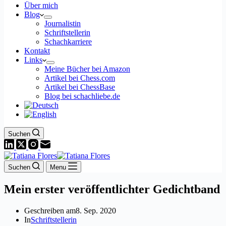
Über mich
Blog
Journalistin
Schriftstellerin
Schachkarriere
Kontakt
Links
Meine Bücher bei Amazon
Artikel bei Chess.com
Artikel bei ChessBase
Blog bei schachliebe.de
Suchen
Suchen
Menu
Mein erster veröffentlichter Gedichtband
Geschreiben am
8. Sep. 2020
In
Schriftstellerin