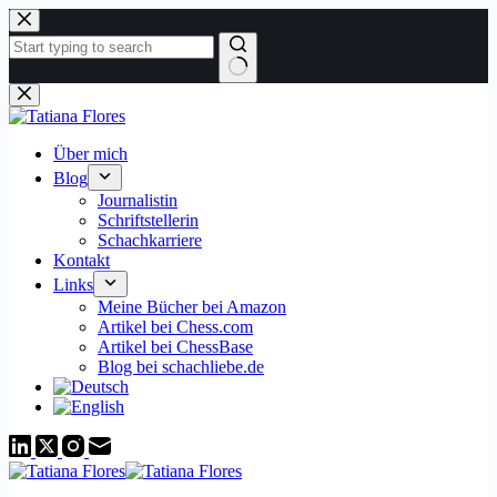
Zum
Inhalt
springen
Keine
Ergebnisse
Über mich
Blog
Journalistin
Schriftstellerin
Schachkarriere
Kontakt
Links
Meine Bücher bei Amazon
Artikel bei Chess.com
Artikel bei ChessBase
Blog bei schachliebe.de